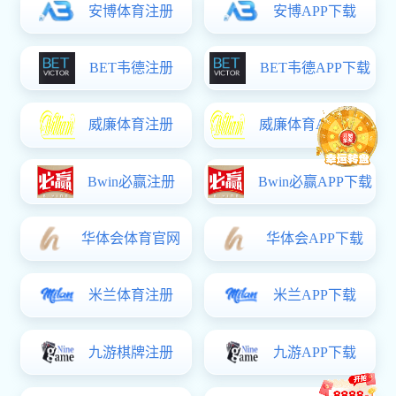
ꁸ
回到顶部
ꂅ
15860732385
ꀥ
微信二维码